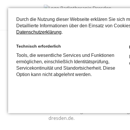
Durch die Nutzung dieser Webseite erklären Sie sich 
Detaillierte Informationen über den Einsatz von Cookies
Datenschutzerklärung
.
Erklärung zur Barrier
Technisch erforderlich
Tools, die wesentliche Services und Funktionen
ermöglichen, einschließlich Identitätsprüfung,
Die radiotherapie dresden MVZ GmbH 
Servicekontinuität und Standortsicherheit. Diese
Übereinstimmung mit dem Sächsische
Option kann nicht abgelehnt werden.
Barrierefreie-Websites-Gesetz (BfWeb
Informationstechnik-Verordnung (BITV
BfWebG wird ergänzt durch die Barr
Diese Gesetze sind im Einklang mit de
Diese Erklärung zur Barrierefreiheit 
dresden.de.