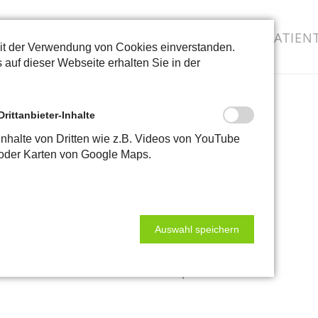
Navigation
ÜBER UNS
FÜR PATIEN
überspringen
mit der Verwendung von Cookies einverstanden.
 auf dieser Webseite erhalten Sie in der
efreiheit
Drittanbieter-Inhalte
Inhalte von Dritten wie z.B. Videos von YouTube
oder Karten von Google Maps.
ist bemüht, ihre Website in
n Inklusionsgesetz (SächsInklusG) und dem
G) in Verbindung mit der Barrierefreie-
 2.0) barrierefrei zugänglich zu machen. Das
ierefreie-Websites-Verordnung (BfWebVO).
Auswahl speichern
r Richtlinie (EU) 2016/2102 verfasst.
gilt für die Website www.radiotherapie-