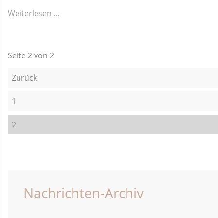
Austausch
Weiterlesen …
des
ersten
Bestrahlungsgerätes
Seite 2 von 2
Zurück
1
2
Nachrichten-Archiv