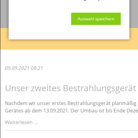
Aktuelle Informationen
und Nachrichten
Auswahl speichern
09.09.2021 08:21
Unser zweites Bestrahlungsgerät 
Nachdem wir unser erstes Bestrahlungsgerät planmäßig E
Gerätes ab dem 13.09.2021. Der Umbau ist bis Ende Dez
Unser
Weiterlesen …
zweites
Bestrahlungsgerät