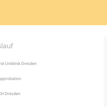
lauf
nd Uniklinik Dresden
approbation
-KH Dresden