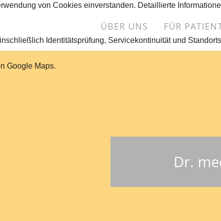
erwendung von Cookies einverstanden. Detaillierte Information
Navigation
ÜBER UNS
FÜR PATIEN
überspringen
nschließlich Identitätsprüfung, Servicekontinuität und Standort
von Google Maps.
Dr. me